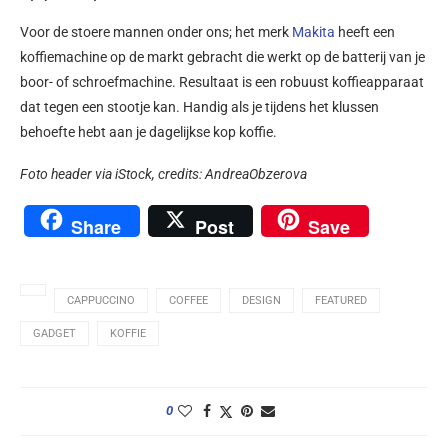
Voor de stoere mannen onder ons; het merk
Makita
heeft een
koffiemachine op de markt gebracht die werkt op de batterij van je
boor- of schroefmachine. Resultaat is een robuust koffieapparaat
dat tegen een stootje kan. Handig als je tijdens het klussen
behoefte hebt aan je dagelijkse kop koffie.
Foto header via iStock, credits: AndreaObzerova
Share
Post
Save
CAPPUCCINO
COFFEE
DESIGN
FEATURED
GADGET
KOFFIE
0