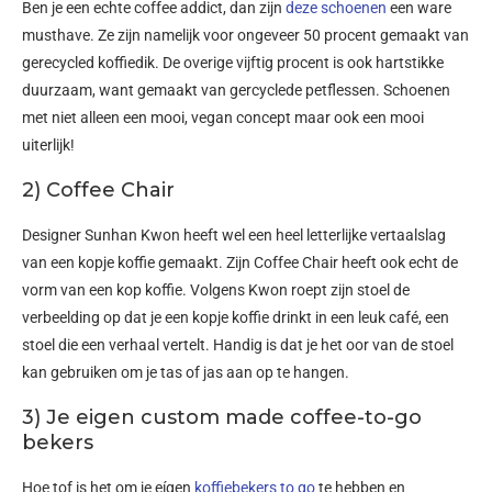
Ben je een echte coffee addict, dan zijn
deze schoenen
een ware
musthave. Ze zijn namelijk voor ongeveer 50 procent gemaakt van
gerecycled koffiedik. De overige vijftig procent is ook hartstikke
duurzaam, want gemaakt van gercyclede petflessen. Schoenen
met niet alleen een mooi, vegan concept maar ook een mooi
uiterlijk!
2) Coffee Chair
Designer Sunhan Kwon heeft wel een heel letterlijke vertaalslag
van een kopje koffie gemaakt. Zijn Coffee Chair heeft ook echt de
vorm van een kop koffie. Volgens Kwon roept zijn stoel de
verbeelding op dat je een kopje koffie drinkt in een leuk café, een
stoel die een verhaal vertelt. Handig is dat je het oor van de stoel
kan gebruiken om je tas of jas aan op te hangen.
3) Je eigen custom made coffee-to-go
bekers
Hoe tof is het om je eígen
koffiebekers to go
te hebben en