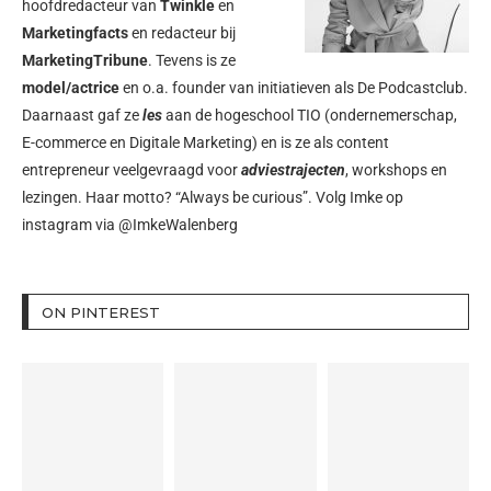
hoofdredacteur van
Twinkle
en
Marketingfacts
en redacteur bij
MarketingTribune
. Tevens is ze
model/actrice
en o.a. founder van initiatieven als
De Podcastclub
.
Daarnaast gaf ze
les
aan de hogeschool TIO (ondernemerschap,
E-commerce en Digitale Marketing) en is ze als content
entrepreneur veelgevraagd voor
adviestrajecten
, workshops en
lezingen. Haar motto? “Always be curious”. Volg Imke op
instagram via
@ImkeWalenberg
ON PINTEREST