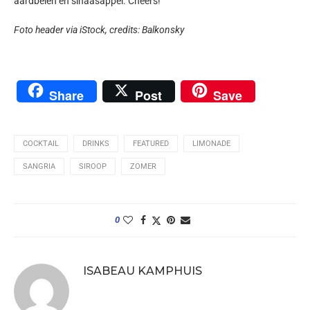
aardbeien en sinaasappel. Cheers!
Foto header via iStock, c
redits:
Balkonsky
Share
Post
Save
COCKTAIL
DRINKS
FEATURED
LIMONADE
SANGRIA
SIROOP
ZOMER
0
ISABEAU KAMPHUIS