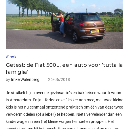
Wheels
Getest: de Fiat 500L, een auto voor ’tutta la
famiglia’
by
Imke Walenberg
26/06/2018
Je struikelt bijna over de gezinsauto’s en bakfietsen waar ik woon
in Amsterdam. En ja… ik doe er zelf lekker aan mee, met twee kleine
kids is het nu eenmaal ontzettend praktisch om één van deze twee
vervoermiddelen (of allebei!) te hebben. Niets vervelender dan een
kinderwagen in een (te) kleine wagen te moeten proppen. Het
zweet staat me bij het opschrijven van dit gegeven al op mijn rug.