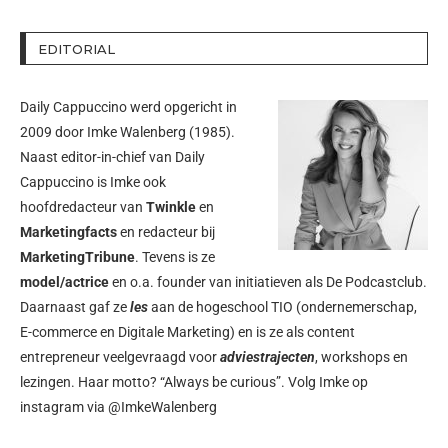
EDITORIAL
Daily Cappuccino werd opgericht in
2009 door
Imke Walenberg
(1985).
Naast editor-in-chief van Daily
Cappuccino is Imke ook
hoofdredacteur van
Twinkle
en
Marketingfacts
en redacteur bij
MarketingTribune
. Tevens is ze
model/actrice
en o.a. founder van initiatieven als
De Podcastclub
.
Daarnaast gaf ze
les
aan de hogeschool TIO (ondernemerschap,
E-commerce en Digitale Marketing) en is ze als content
entrepreneur veelgevraagd voor
adviestrajecten
, workshops en
lezingen. Haar motto? “Always be curious”. Volg Imke op
instagram via
@ImkeWalenberg