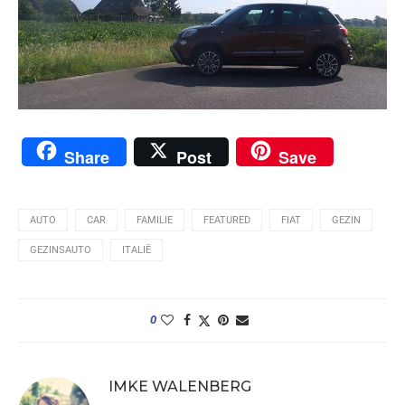
Share
Post
Save
AUTO
CAR
FAMILIE
FEATURED
FIAT
GEZIN
GEZINSAUTO
ITALIË
0
IMKE WALENBERG