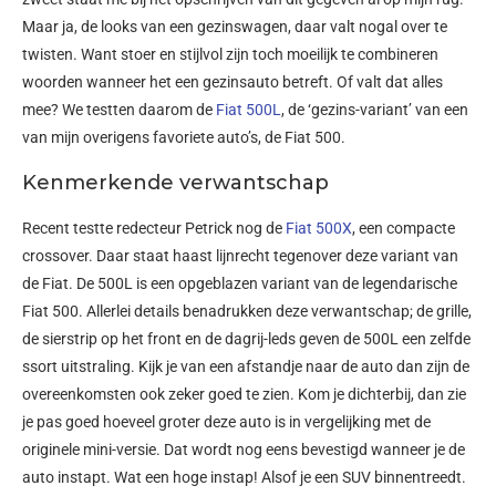
Maar ja, de looks van een gezinswagen, daar valt nogal over te
twisten. Want stoer en stijlvol zijn toch moeilijk te combineren
woorden wanneer het een gezinsauto betreft. Of valt dat alles
mee? We testten daarom de
Fiat 500L
, de ‘gezins-variant’ van een
van mijn overigens favoriete auto’s, de Fiat 500.
Kenmerkende verwantschap
Recent testte redecteur Petrick nog de
Fiat 500X
, een compacte
crossover. Daar staat haast lijnrecht tegenover deze variant van
de Fiat. De 500L is een opgeblazen variant van de legendarische
Fiat 500. Allerlei details benadrukken deze verwantschap; de grille,
de sierstrip op het front en de dagrij-leds geven de 500L een zelfde
ssort uitstraling. Kijk je van een afstandje naar de auto dan zijn de
overeenkomsten ook zeker goed te zien. Kom je dichterbij, dan zie
je pas goed hoeveel groter deze auto is in vergelijking met de
originele mini-versie. Dat wordt nog eens bevestigd wanneer je de
auto instapt. Wat een hoge instap! Alsof je een SUV binnentreedt.