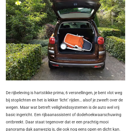
De rijbeleving is hartstikke prima; 6 versnellingen, je bent vlot weg
bij stoplichten en het is lekker ‘licht’ rijden… alsof je zweeft over de
wegen. Maar wat betreft veiligheidssystemen is de auto wel vrij
basic ingericht. Een rijbaanassistent of dodehoekwaarschuwing
ontbreekt. Daar staat tegenover dat er een prachtig mooi
panorama dak aanwezig is, die ook nog eens open en dicht kan.