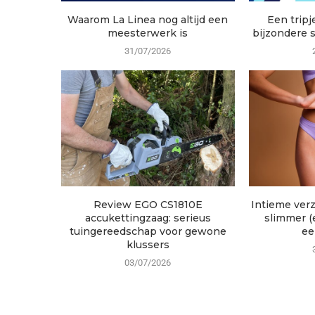
Waarom La Linea nog altijd een
Een tripj
meesterwerk is
bijzondere st
31/07/2026
Review EGO CS1810E
Intieme ver
accukettingzaag: serieus
slimmer (
tuingereedschap voor gewone
ee
klussers
03/07/2026