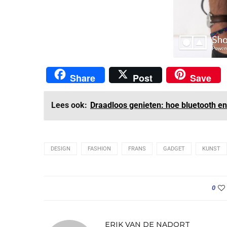
Share
Post
Save
Lees ook:
Draadloos genieten: hoe bluetooth en
DESIGN
FASHION
FRANS
GADGET
KUNST
0
ERIK VAN DE NADORT