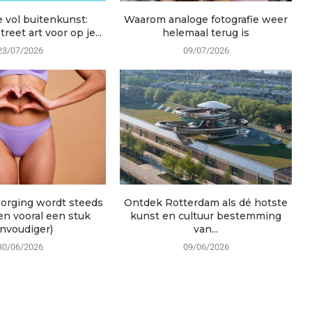
e vol buitenkunst:
Waarom analoge fotografie weer
reet art voor op je...
helemaal terug is
23/07/2026
09/07/2026
zorging wordt steeds
Ontdek Rotterdam als dé hotste
en vooral een stuk
kunst en cultuur bestemming
nvoudiger)
van...
30/06/2026
09/06/2026