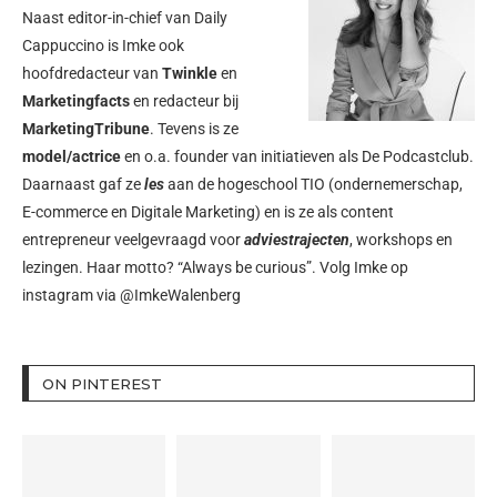
Naast editor-in-chief van Daily
Cappuccino is Imke ook
hoofdredacteur van
Twinkle
en
Marketingfacts
en redacteur bij
MarketingTribune
. Tevens is ze
model/actrice
en o.a. founder van initiatieven als
De Podcastclub
.
Daarnaast gaf ze
les
aan de hogeschool TIO (ondernemerschap,
E-commerce en Digitale Marketing) en is ze als content
entrepreneur veelgevraagd voor
adviestrajecten
, workshops en
lezingen. Haar motto? “Always be curious”. Volg Imke op
instagram via
@ImkeWalenberg
ON PINTEREST