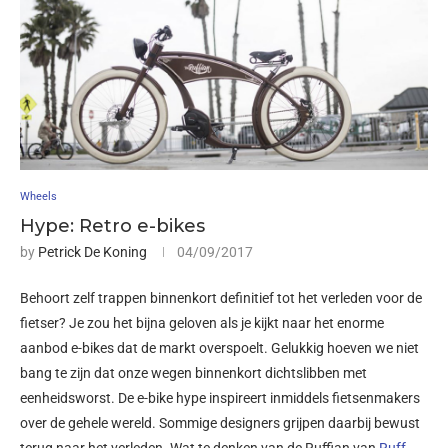
Wheels
Hype: Retro e-bikes
by
Petrick De Koning
04/09/2017
Behoort zelf trappen binnenkort definitief tot het verleden voor de
fietser? Je zou het bijna geloven als je kijkt naar het enorme
aanbod e-bikes dat de markt overspoelt. Gelukkig hoeven we niet
bang te zijn dat onze wegen binnenkort dichtslibben met
eenheidsworst. De e-bike hype inspireert inmiddels fietsenmakers
over de gehele wereld. Sommige designers grijpen daarbij bewust
terug naar het verleden. Wat te denken van de Ruffian van
Ruff