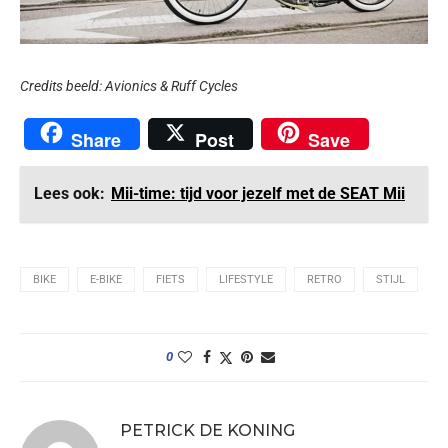
Credits beeld: Avionics & Ruff Cycles
Share
Post
Save
Lees ook:
Mii-time: tijd voor jezelf met de SEAT Mii
BIKE
E-BIKE
FIETS
LIFESTYLE
RETRO
STIJL
0
PETRICK DE KONING