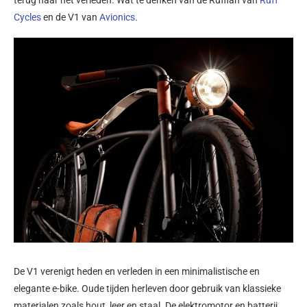
Cycles
en de V1 van
Avionics
.
De V1 verenigt heden en verleden in een minimalistische en
elegante e-bike. Oude tijden herleven door gebruik van klassieke
materialen zoals hout, leer en staal. De elektromotor en batterij