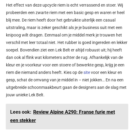
Het effect van deze upcycle riem is echt verrassend en stoer. Wij
probeerden een zwarte riem met een basic gesp en waren er heel
blij mee. De riem heeft door het gebruikte uiterlijk een casual
uitstraling, maar is zeker geschikt als je je business suit met een
knipoog wilt dragen. Eenmaal om je middel merk je trouwen het
verschil met leer totaal niet. Het rubber is goed ingereden en lekker
soepel. Bovendien ziet een Lek Belt er altijd robuust uit; hij heeft
dan ook al flink wat kilometers achter de rug. Afhankelijk van de
kleur en je voorkeur voor een stoere of bewerkte gesp, krijg je een
riem die niemand anders heeft. Kies op de
site
voor een kleur en
gesp, schat de omvang van je middel in – niet jokken… En na een
uitgebreide schoonmaakbeurt gaan de designers aan de slag met
jouw unieke Lek Belt.
Lees ook:
Review Alpine A290: Franse furie met
een stekker