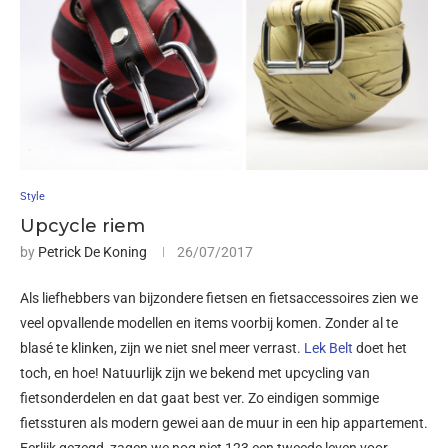
Style
Upcycle riem
by
Petrick De Koning
26/07/2017
Als liefhebbers van bijzondere fietsen en fietsaccessoires zien we
veel opvallende modellen en items voorbij komen. Zonder al te
blasé te klinken, zijn we niet snel meer verrast.
Lek Belt
doet het
toch, en hoe! Natuurlijk zijn we bekend met upcycling van
fietsonderdelen en dat gaat best ver. Zo eindigen sommige
fietssturen als modern gewei aan de muur in een hip appartement.
Eerlijk gezegd, zagen we nog niet 123 een tweede leven voor