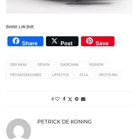
Beeld: Lek Belt
Share
Post
Save
DEN HAAG
DESIGN
DUURZAAM
FASHION
FIETSACCESSOIRES
LIFESTYLE
STIJL
UPCYCLING
0
PETRICK DE KONING