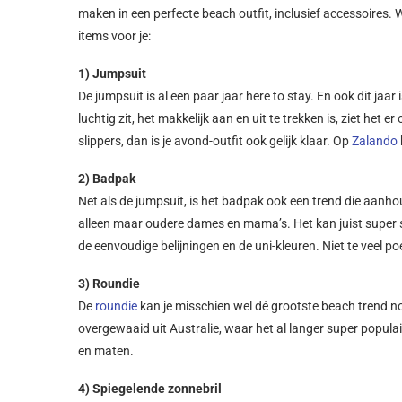
maken in een perfecte beach outfit, inclusief accessoires. 
items voor je:
1) Jumpsuit
De jumpsuit is al een paar jaar here to stay. En ook dit jaar
luchtig zit, het makkelijk aan en uit te trekken is, ziet het e
slippers, dan is je avond-outfit ook gelijk klaar. Op
Zalando
2) Badpak
Net als de jumpsuit, is het badpak ook een trend die aanh
alleen maar oudere dames en mama’s. Het kan juist super s
de eenvoudige belijningen en de uni-kleuren. Niet te veel p
3) Roundie
De
roundie
kan je misschien wel dé grootste beach trend n
overgewaaid uit Australie, waar het al langer super populair
en maten.
4) Spiegelende zonnebril