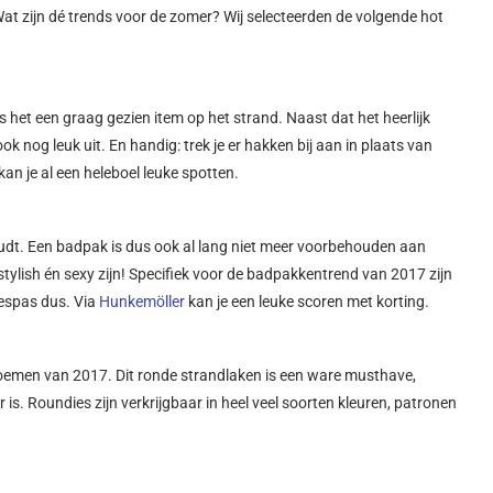
Wat zijn dé trends voor de zomer? Wij selecteerden de volgende hot
 is het een graag gezien item op het strand. Naast dat het heerlijk
r ook nog leuk uit. En handig: trek je er hakken bij aan in plaats van
kan je al een heleboel leuke spotten.
oudt. Een badpak is dus ook al lang niet meer voorbehouden aan
tylish én sexy zijn! Specifiek voor de badpakkentrend van 2017 zijn
oespas dus. Via
Hunkemöller
kan je een leuke scoren met korting.
oemen van 2017. Dit ronde strandlaken is een ware musthave,
 is. Roundies zijn verkrijgbaar in heel veel soorten kleuren, patronen