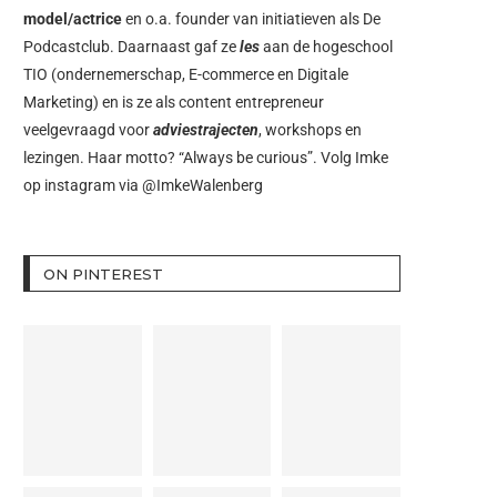
model/actrice
en o.a. founder van initiatieven als
De
Podcastclub
. Daarnaast gaf ze
les
aan de hogeschool
TIO (ondernemerschap, E-commerce en Digitale
Marketing) en is ze als content entrepreneur
veelgevraagd voor
adviestrajecten
, workshops en
lezingen. Haar motto? “Always be curious”. Volg Imke
op instagram via
@ImkeWalenberg
ON PINTEREST