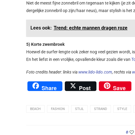
Niet de meest fijne zonnebril om tegenaan te kijken (je zit de
dergelijke zonnebril op zijn/haar neus), maar stylish is het
Lees ook:
Trend: echte mannen dragen roze
5) Korte zwembroek
Hoewel de surfer-lengte ook zeker nog veel gezien wordt, i
En het liefst in een vrolijke, opvallende kleur zoals die van
T
Foto credits header: links via
www.lido-lido.com
, rechts via
w
Share
Post
Save
BEACH
FASHION
STIJL
STRAND
STYLE
0