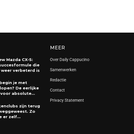
MEER
ew Mazda CX-5:
Over Daily Cappucino
succesformule die
Samenwerken
 weer verbeterd is
Redactie
begin je met
lopen? De eerlijke
Contact
 voor absolute...
Privacy Statement
enclubs zijn terug
weggeweest. Zo
e er zelf...