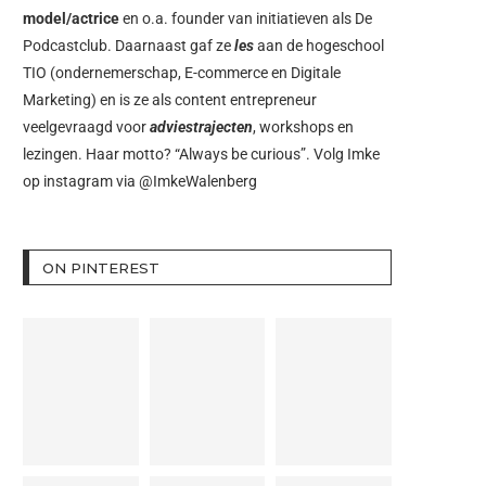
model/actrice
en o.a. founder van initiatieven als
De
Podcastclub
. Daarnaast gaf ze
les
aan de hogeschool
TIO (ondernemerschap, E-commerce en Digitale
Marketing) en is ze als content entrepreneur
veelgevraagd voor
adviestrajecten
, workshops en
lezingen. Haar motto? “Always be curious”. Volg Imke
op instagram via
@ImkeWalenberg
ON PINTEREST