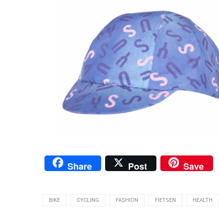
Share
Post
Save
BIKE
CYCLING
FASHION
FIETSEN
HEALTH