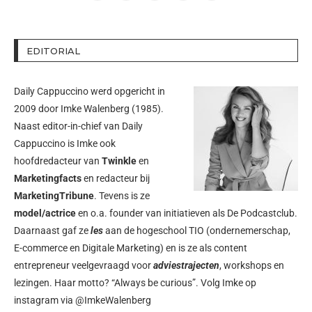
EDITORIAL
Daily Cappuccino werd opgericht in
2009 door
Imke Walenberg
(1985).
Naast editor-in-chief van Daily
Cappuccino is Imke ook
hoofdredacteur van
Twinkle
en
Marketingfacts
en redacteur bij
MarketingTribune
. Tevens is ze
model/actrice
en o.a. founder van initiatieven als
De Podcastclub
.
Daarnaast gaf ze
les
aan de hogeschool TIO (ondernemerschap,
E-commerce en Digitale Marketing) en is ze als content
entrepreneur veelgevraagd voor
adviestrajecten
, workshops en
lezingen. Haar motto? “Always be curious”. Volg Imke op
instagram via
@ImkeWalenberg