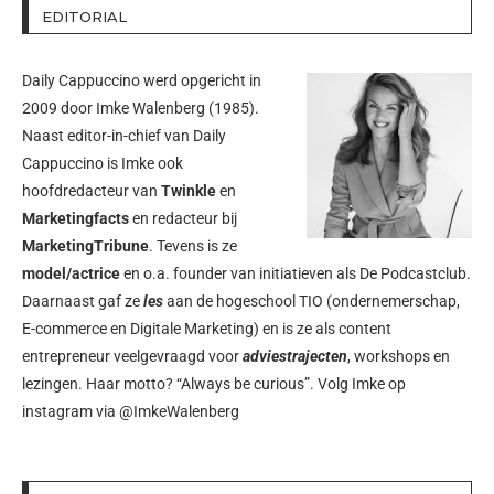
EDITORIAL
Daily Cappuccino werd opgericht in
2009 door
Imke Walenberg
(1985).
Naast editor-in-chief van Daily
Cappuccino is Imke ook
hoofdredacteur van
Twinkle
en
Marketingfacts
en redacteur bij
MarketingTribune
. Tevens is ze
model/actrice
en o.a. founder van initiatieven als
De Podcastclub
.
Daarnaast gaf ze
les
aan de hogeschool TIO (ondernemerschap,
E-commerce en Digitale Marketing) en is ze als content
entrepreneur veelgevraagd voor
adviestrajecten
, workshops en
lezingen. Haar motto? “Always be curious”. Volg Imke op
instagram via
@ImkeWalenberg