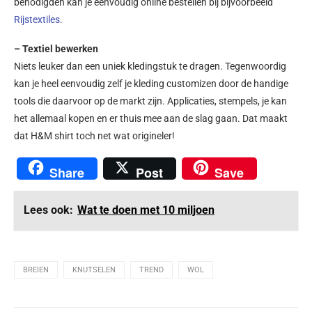
benodigden kan je eenvoudig online bestellen bij bijvoorbeeld
Rijstextiles
.
– Textiel bewerken
Niets leuker dan een uniek kledingstuk te dragen. Tegenwoordig
kan je heel eenvoudig zelf je kleding customizen door de handige
tools die daarvoor op de markt zijn. Applicaties, stempels, je kan
het allemaal kopen en er thuis mee aan de slag gaan. Dat maakt
dat H&M shirt toch net wat origineler!
Share
Post
Save
Lees ook:
Wat te doen met 10 miljoen
BREIEN
KNUTSELEN
TREND
WOL