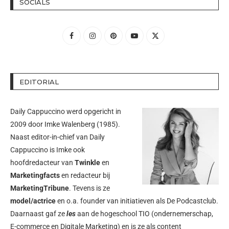
SOCIALS
EDITORIAL
Daily Cappuccino werd opgericht in
2009 door
Imke Walenberg
(1985).
Naast editor-in-chief van Daily
Cappuccino is Imke ook
hoofdredacteur van
Twinkle
en
Marketingfacts
en redacteur bij
MarketingTribune
. Tevens is ze
model/actrice
en o.a. founder van initiatieven als
De Podcastclub
.
Daarnaast gaf ze
les
aan de hogeschool TIO (ondernemerschap,
E-commerce en Digitale Marketing) en is ze als content