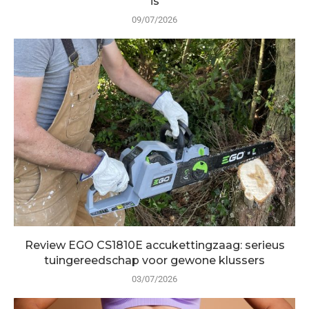
is
09/07/2026
Review EGO CS1810E accukettingzaag: serieus
tuingereedschap voor gewone klussers
03/07/2026